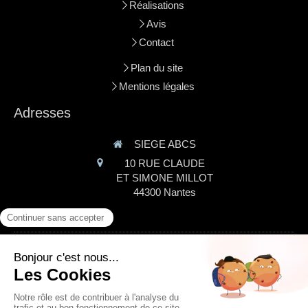
Réalisations
Avis
Contact
Plan du site
Mentions légales
Adresses
SIEGE ABCS
10 RUE CLAUDE
ET SIMONE MILLOT
44300
Nantes
AGENCE ABCS
14 rue de la GIRONNIERE
44980
Sainte-luce-sur-loire